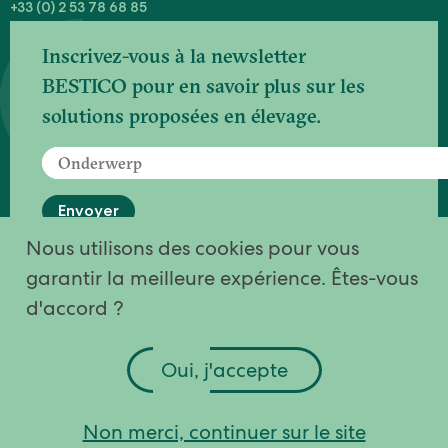
+33 (0) 2 53 78 68 85
Inscrivez-vous à la newsletter
BESTICO pour en savoir plus sur les
solutions proposées en élevage.
Envoyer
Nous utilisons des cookies pour vous
Votre inscription est en cours de traitement
garantir la meilleure expérience. Êtes-vous
Merci pour votre inscription
d'accord ?
Quelque chose s'est mal passé, veuillez
réessayer ou contactez-nous.
Oui, j'accepte
Conditions générales
|
Cookies
Non merci, continuer sur le site