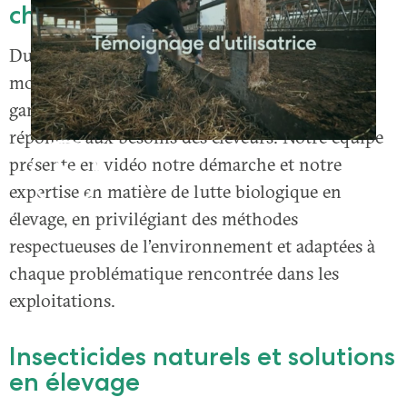
chez Bestico
Du ténébrion au pou rouge, en passant par les
mouches, acariens et vers, Bestico propose une
gamme complète de solutions naturelles pour
répondre aux besoins des éleveurs. Notre équipe
présente en vidéo notre démarche et notre
expertise en matière de lutte biologique en
élevage, en privilégiant des méthodes
respectueuses de l’environnement et adaptées à
chaque problématique rencontrée dans les
exploitations.
Insecticides naturels et solutions
en élevage