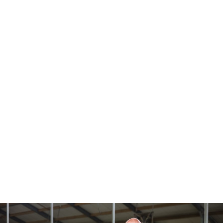
Lutte antiparasites
Denrées stockées
En savoir plus