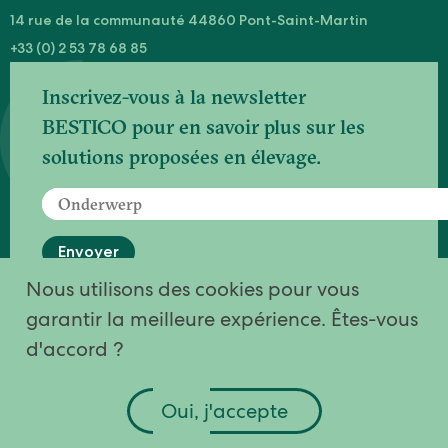
14 rue de la communauté 44860 Pont-Saint-Martin
+33 (0) 2 53 78 68 85
Inscrivez-vous à la newsletter
BESTICO pour en savoir plus sur les
solutions proposées en élevage.
Envoyer
Nous utilisons des cookies pour vous
Votre inscription est en cours de traitement
garantir la meilleure expérience. Êtes-vous
Merci pour votre inscription
d'accord ?
Quelque chose s'est mal passé, veuillez
réessayer ou contactez-nous.
Oui, j'accepte