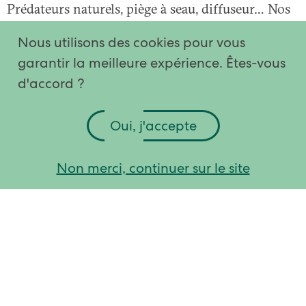
Prédateurs naturels, piège à seau, diffuseur… Nos
produits s’adaptent selon la résistance et le
Nous utilisons des cookies pour vous
comportement de chaque nuisible en élevage.
garantir la meilleure expérience. Êtes-vous
Bestico intervient sur toutes les problématiques
d'accord ?
liées aux ténébrions, poux rouges, acariens de
stockage, vers à queue et de toutes les autres
Oui, j'accepte
espèces.
Non merci, continuer sur le site